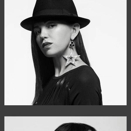
Tonya
+998931718866