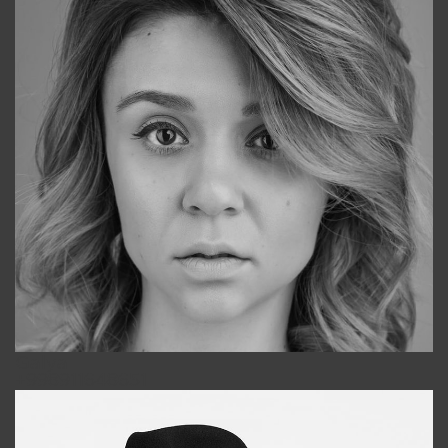
Galya
+998911648651