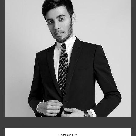
Bobur
+998909166696
Отмена