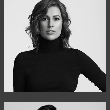
Elena
+998903282619