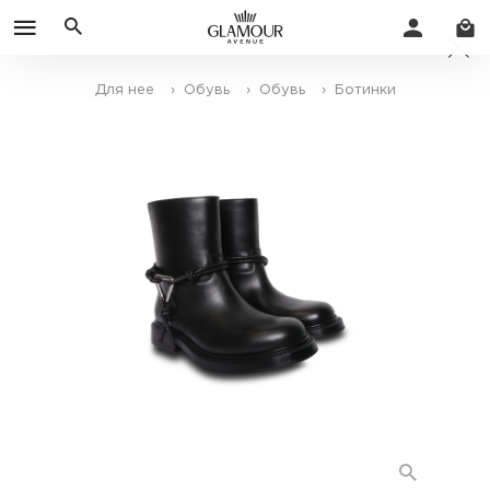
Для нее
› Обувь
› Обувь
› Ботинки