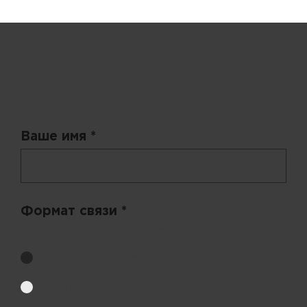
Запрос цены
Ваше имя *
Формат связи *
Выберите удобный способ получения цен.
Обратный звонок
Электронная почта