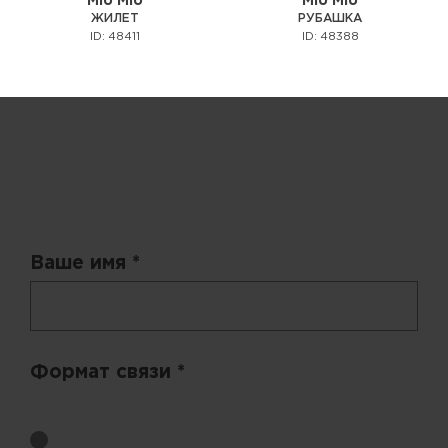
MIU MIU
MIU MIU
ЖИЛЕТ
РУБАШКА
ID: 48411
ID: 48388
Запрос цены
Ваше имя *
Формат связи *
Выберите удобный способ получения цен.
Обратный звонок