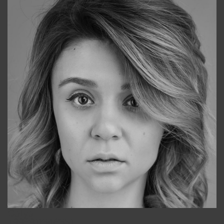
Galya
+998911648651