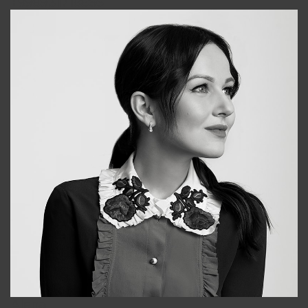
+998931718866
Alena