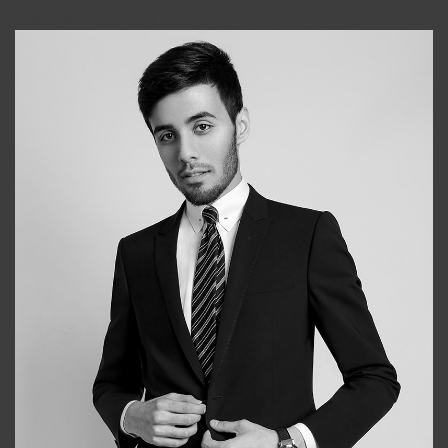
Elena
+998903282619