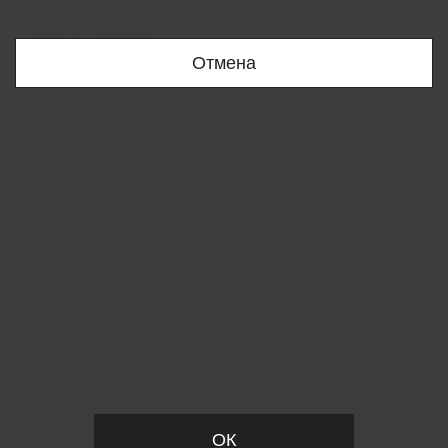
Bobur
+998909166696
Отмена
Вы удалили товар из корзины
ОК