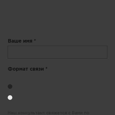
Запрос цены
Ваше имя *
Формат связи *
Выберите удобный способ получения цен.
Обратный звонок
Электронная почта
Наш консультант свяжется с Вами по