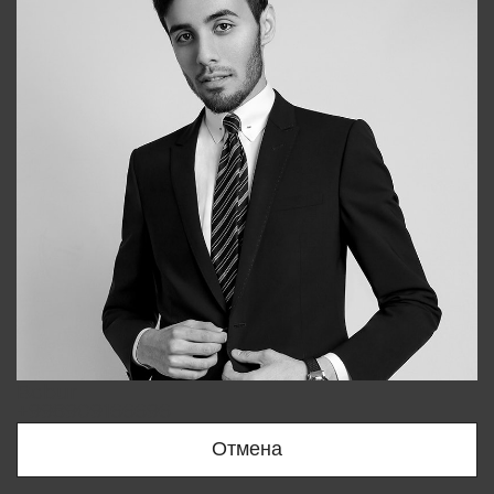
Bobur
+998909166696
Отмена