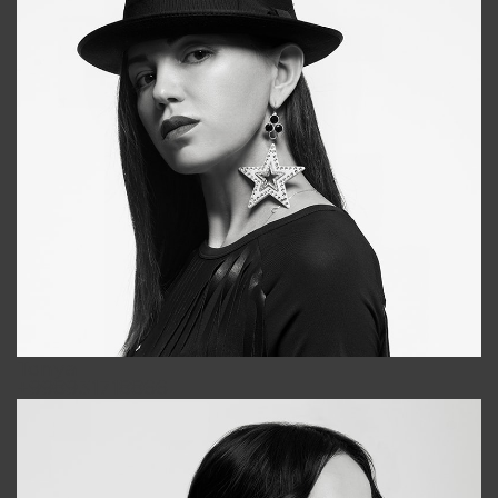
Tonya
+998931718866