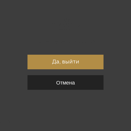
Вы точно хотите выйти?
Да, выйти
Отмена
{*
*}