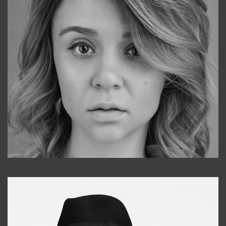
Galya
+998911648651