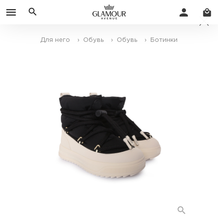
Для него
› Обувь
› Обувь
› Ботинки