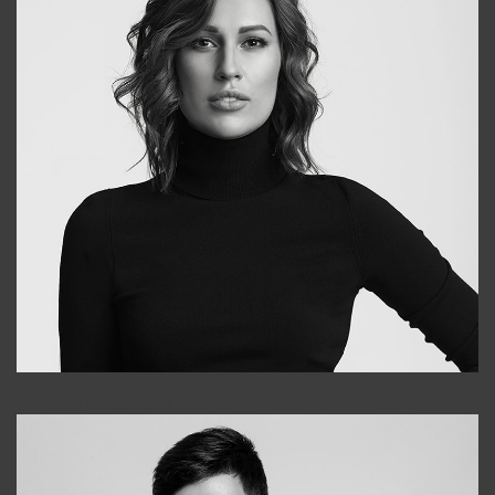
Elena
+998903282619