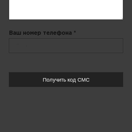
Ваш номер телефона *
+ 998
Запросы обрабатываются с 11:00-20:00 по будням (Пн-Пт)
Получить код СМС