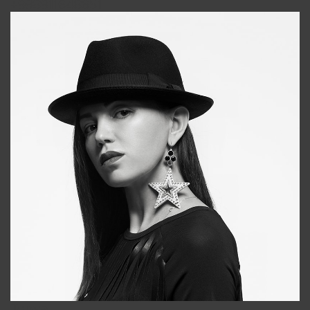
+998911648651
Tonya