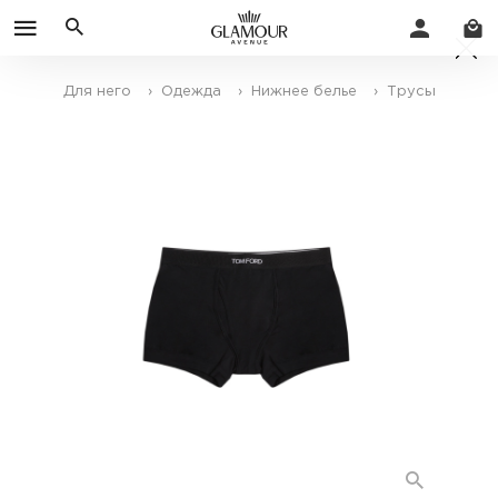
Для него
› Одежда
› Нижнее белье
› Трусы