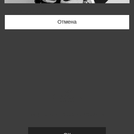
Bobur
+998909166696
Отмена
Вы удалили товар из корзины