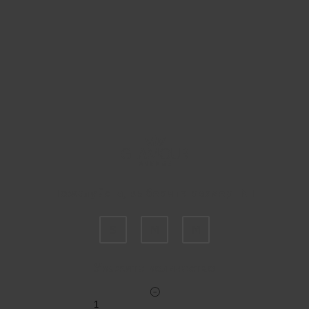
Пожалуйста, выберите размер INT
S
M
M
Укажите количество