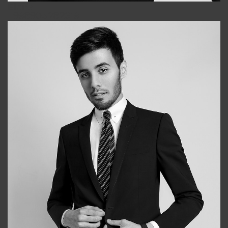
Elena
+998903282619