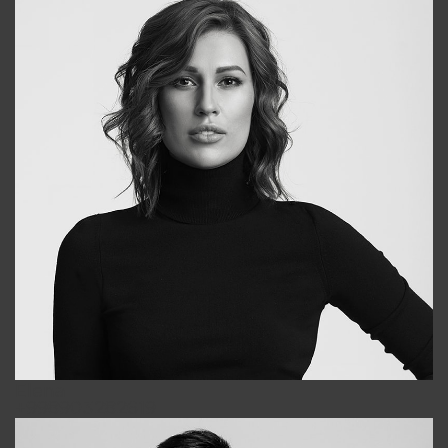
Elena
+998903282619