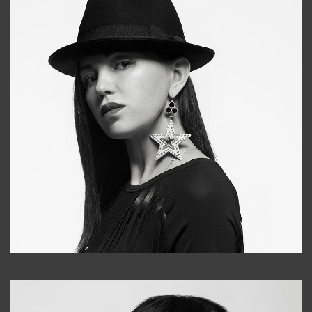
Tonya
+998931718866