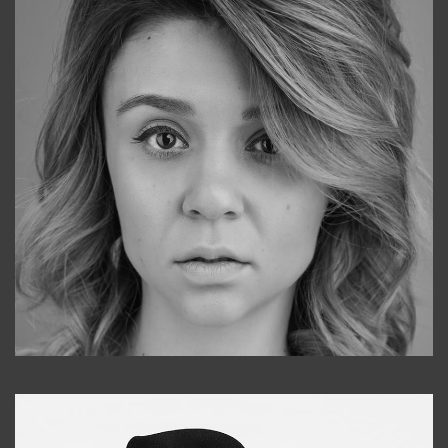
Galya
+998911648651