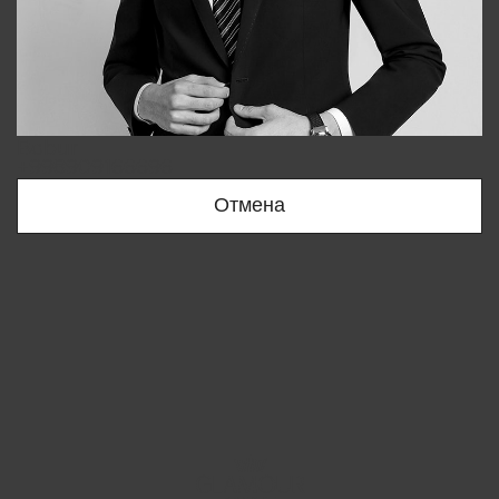
Bobur
+998909166696
Отмена