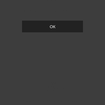
Вы удалили товар из корзины
ОК
Пожалуйста, установите размер