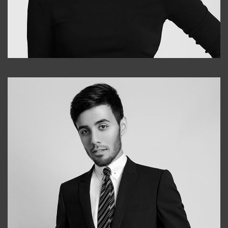
Elena
+998903282619