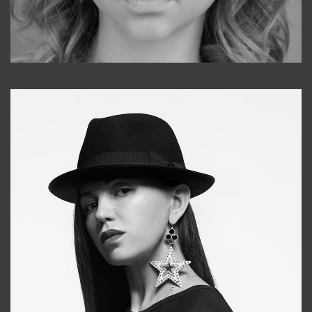
Galya
+998911648651