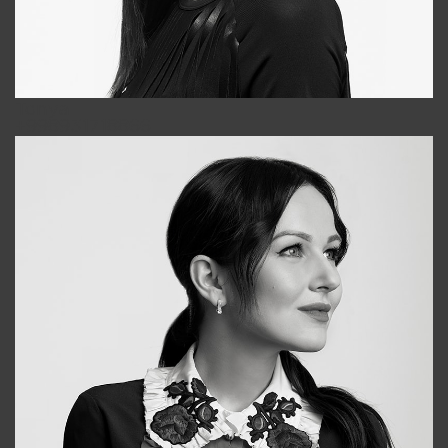
Tonya
+998931718866