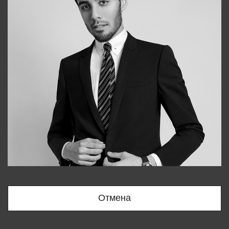
Bobur
+998909166696
Отмена