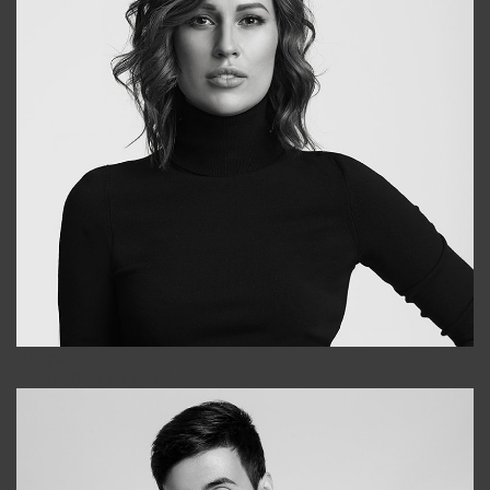
Elena
+998903282619