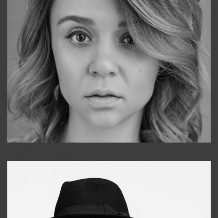
Galya
+998911648651