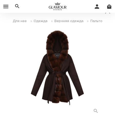
Для нее
› Одежда
› Верхняя одежда
› Пальто