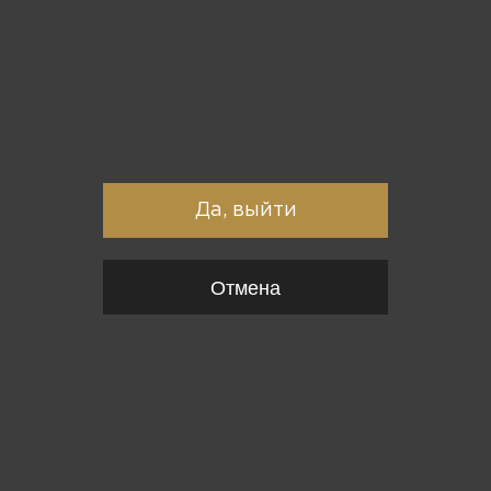
Вы точно хотите выйти?
Да, выйти
Отмена
{*
*}