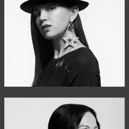
Tonya
+998931718866