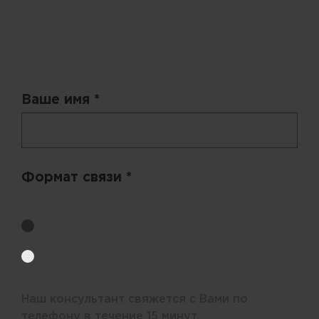
Запрос цены
Ваше имя *
Формат связи *
Выберите удобный способ получения цен.
Обратный звонок
Электронная почта
Наш консультант свяжется с Вами по
телефону в течение 15 минут.