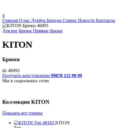
4
Главная
О нас
Лукбук
Бренды
Сервис
Новости
Контакты
Для нее
Брюки
Прямые брюки
KITON
Брюки
id: 46093
Получить консультацию
99878 122 99 99
Мы в социальных сетях
Коллекция
KITON
Показать все товары
KITON
Топ