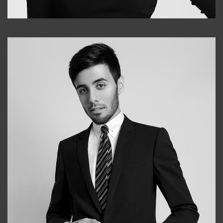
Elena
+998903282619