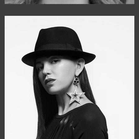
Galya
+998911648651