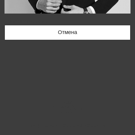
Bobur
+998909166696
Отмена
Вы удалили товар из корзины