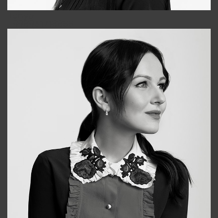
Tonya
+998931718866