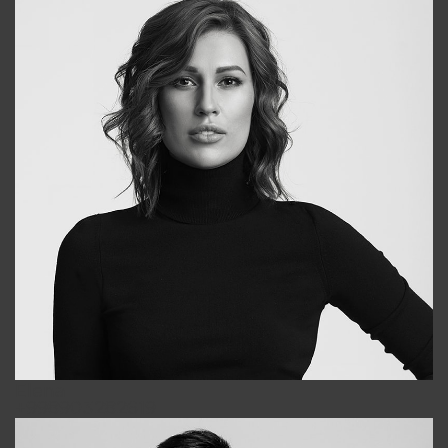
Elena
+998903282619