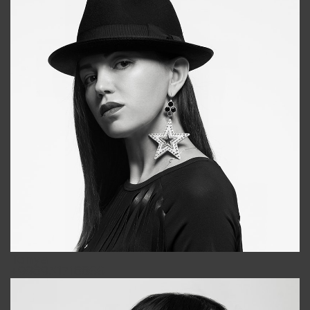
Tonya
+998931718866