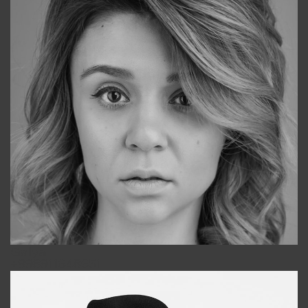
Galya
+998911648651