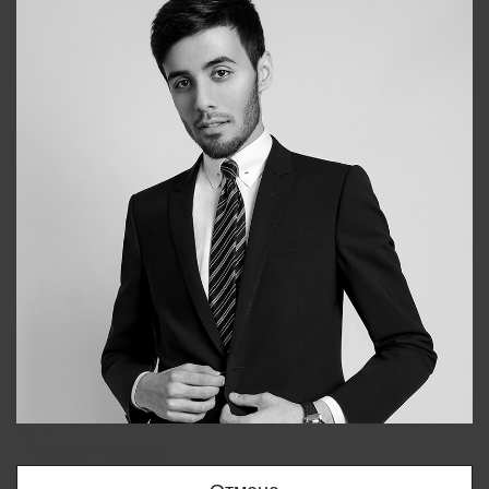
Bobur
+998909166696