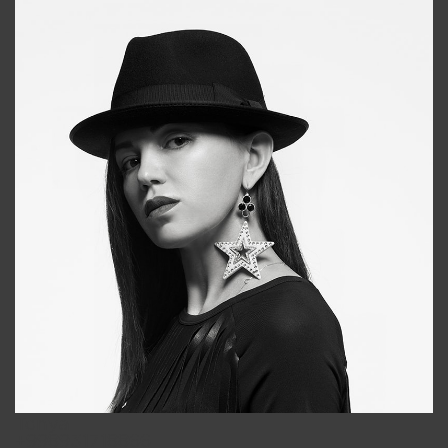
Tonya
+998931718866