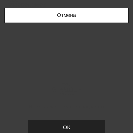
Bobur
+998909166696
Отмена
Вы удалили товар из корзины
ОК