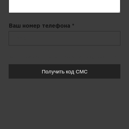
Ваш номер телефона *
+ 998
Запросы обрабатываются с 11:00-20:00 по будням (Пн-Пт)
Получить код СМС