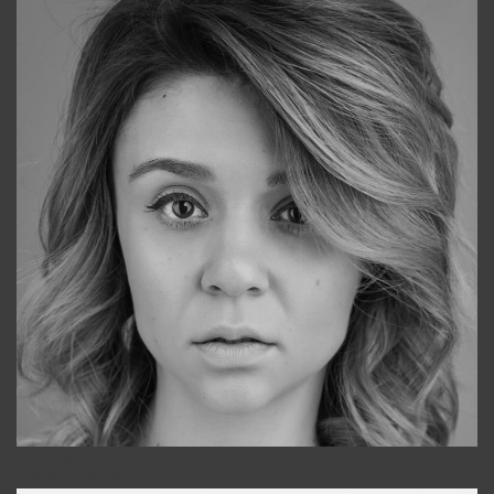
Galya
+998911648651