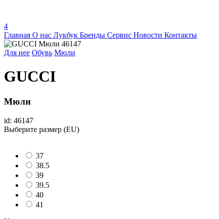
4
Главная
О нас
Лукбук
Бренды
Сервис
Новости
Контакты
Для нее
Обувь
Мюли
GUCCI
Мюли
id: 46147
Выберите размер (EU)
37
38.5
39
39.5
40
41