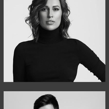
Elena
+998903282619