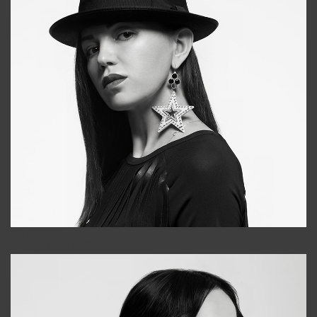
Tonya
+998931718866