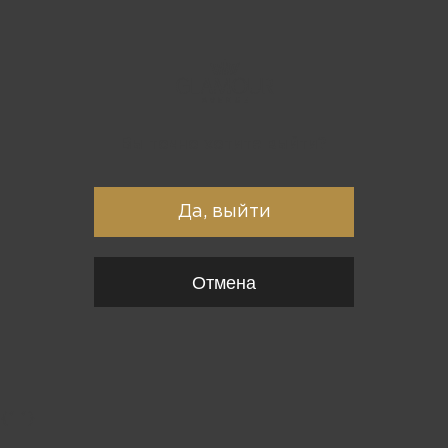
Вы точно хотите выйти?
Да, выйти
Отмена
{*
*}