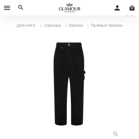
Для него
› Одежда
› Брюки
› Прямые брюки