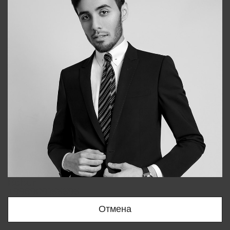
Bobur
+998909166696
Отмена