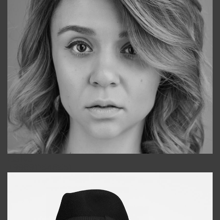
Galya
+998911648651