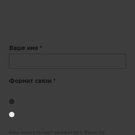
Запрос цены
Ваше имя *
Формат связи *
Выберите удобный способ получения цен.
Обратный звонок
Электронная почта
Наш консультант свяжется с Вами по