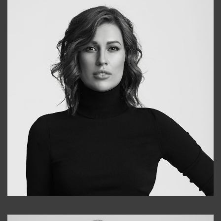
Elena
+998903282619