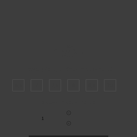
Пожалуйста, выберите размер US
6,5
7
7,5
8
8,5
10
Укажите количество