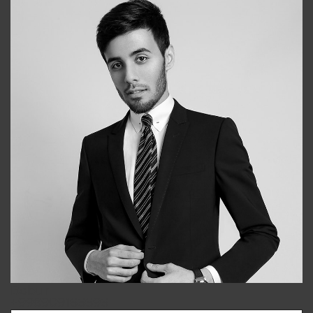
Bobur
+998909166696