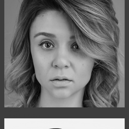
Galya
+998911648651