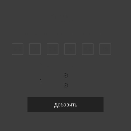
Пожалуйста, выберите размер US
6,5
7
7,5
8
8,5
10
Укажите количество
Добавить