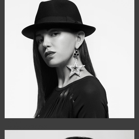
Tonya
+998931718866