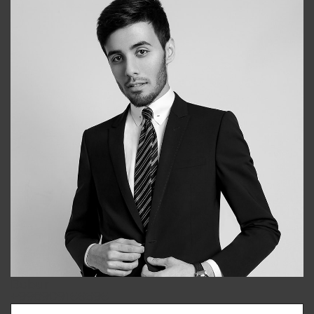
Bobur
+998909166696