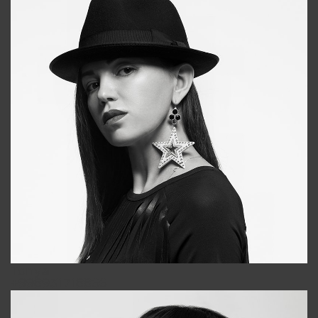
Tonya
+998931718866