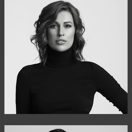
Elena
+998903282619