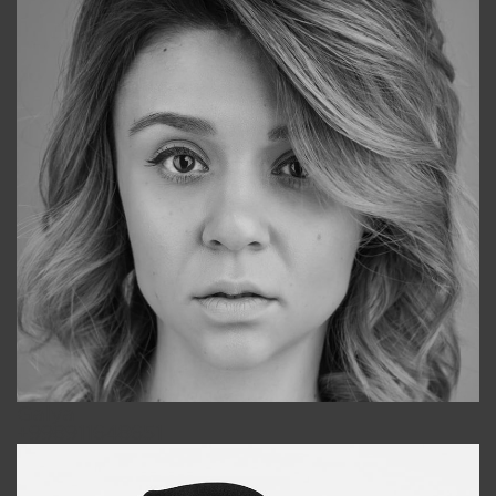
Galya
+998911648651