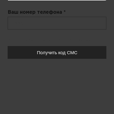
Ваш номер телефона *
+ 998
Запросы обрабатываются с 11:00-20:00 по будням (Пн-Пт)
Получить код СМС