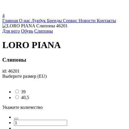
4
Главная
О нас
Лукбук
Бренды
Сервис
Новости
Контакты
Для него
Обувь
Слипоны
LORO PIANA
Слипоны
id: 46201
Выберите размер (EU)
39
40,5
Укажите количество