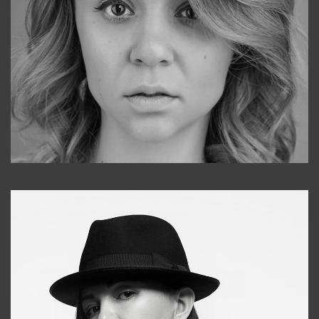
Galya
+998911648651