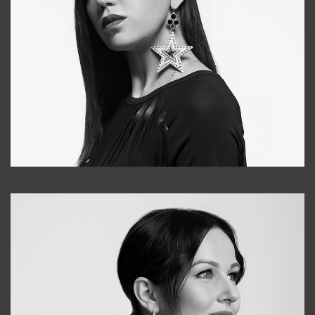
Tonya
+998931718866