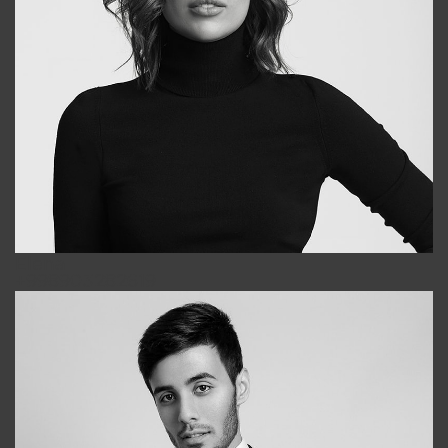
Elena
+998903282619