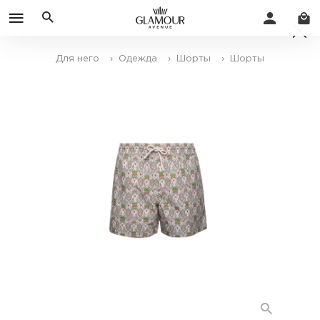
Для него
› Одежда
› Шорты
› Шорты