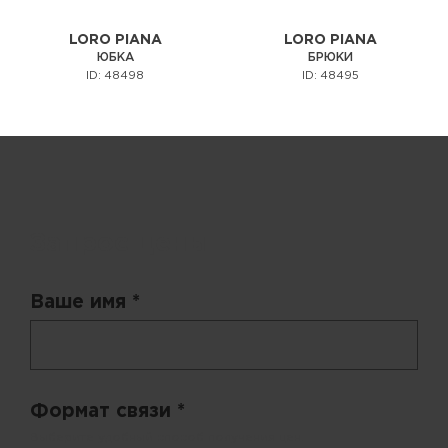
LORO PIANA
LORO PIANA
ЮБКА
БРЮКИ
ID: 48498
ID: 48495
Запрос цены
Ваше имя *
Формат связи *
Выберите удобный способ получения цен.