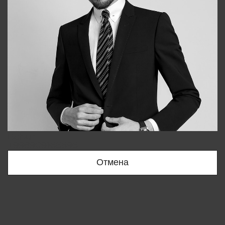
Bobur
+998909166696
Отмена