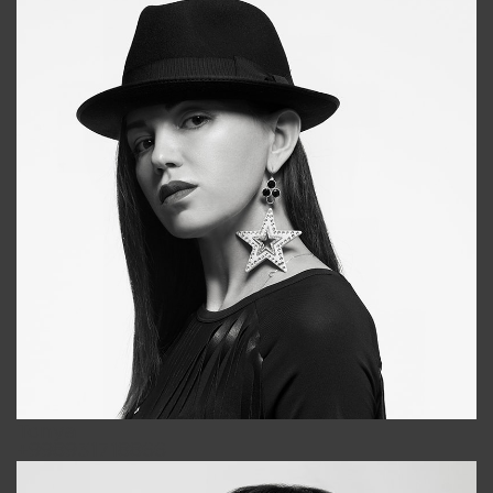
Tonya
+998931718866