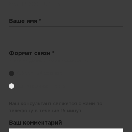
Запрос цены
Ваше имя *
Формат связи *
Выберите удобный способ получения цен.
Обратный звонок
Электронная почта
Наш консультант свяжется с Вами по
телефону в течение 15 минут.
Ваш комментарий