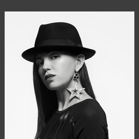
Galya
+998911648651