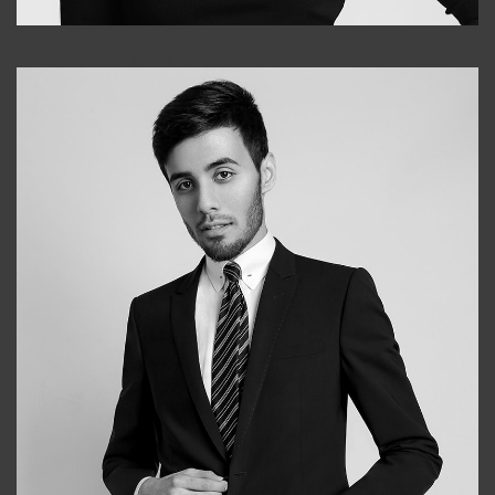
Elena
+998903282619