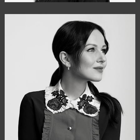
Tonya
+998931718866