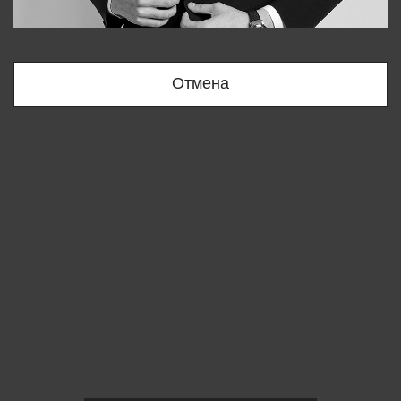
Bobur
+998909166696
Отмена
Вы удалили товар из корзины