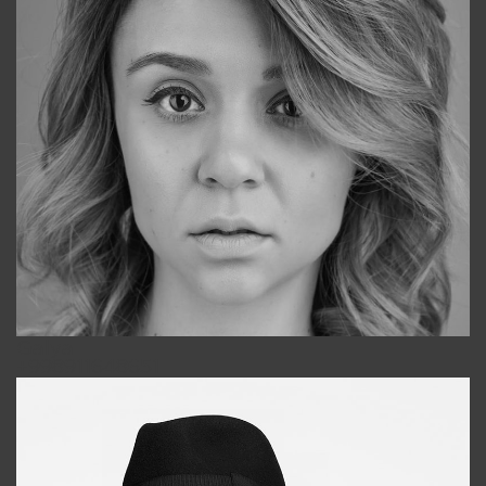
Galya
+998911648651