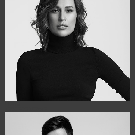
Elena
+998903282619