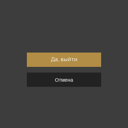
Вы точно хотите выйти?
Да, выйти
Отмена
{*
*}