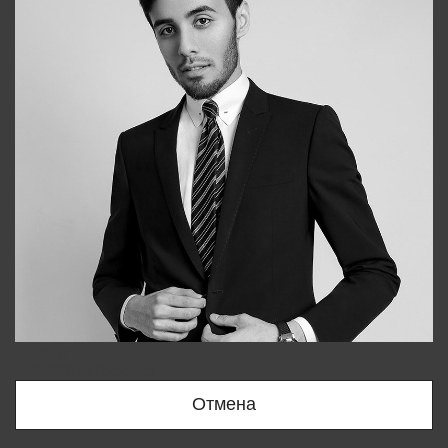
Bobur
+998909166696
Отмена