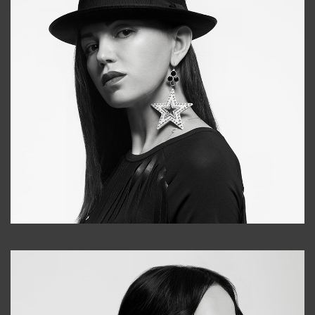
Tonya
+998931718866