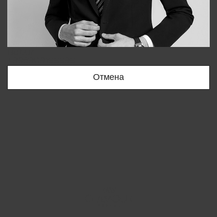
Bobur
+998909166696
Отмена