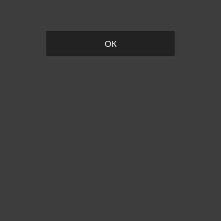
Вы удалили товар из корзины
ОК
Пожалуйста, установите размер