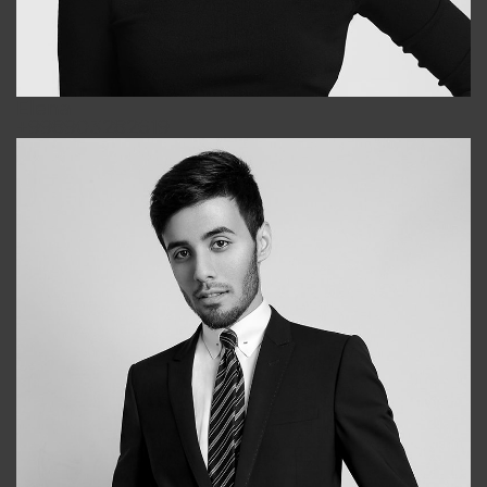
Elena
+998903282619