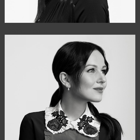
Tonya
+998931718866