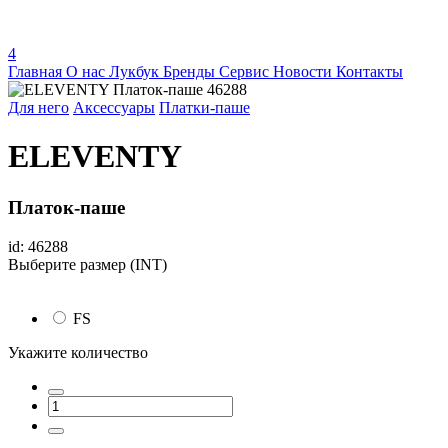
4
Главная
О нас
Лукбук
Бренды
Сервис
Новости
Контакты
Для него
Аксессуары
Платки-паше
ELEVENTY
Платок-паше
id: 46288
Выберите размер (INT)
FS
Укажите количество