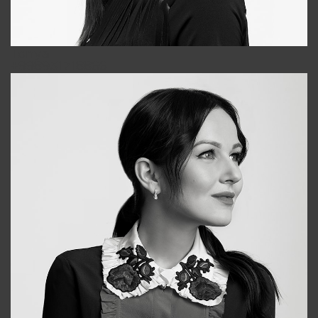
Tonya
+998931718866