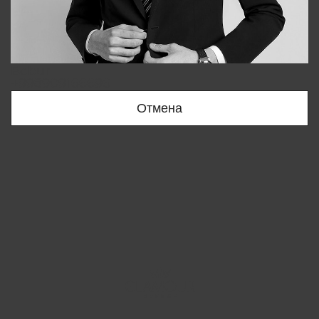
Bobur
+998909166696
Отмена