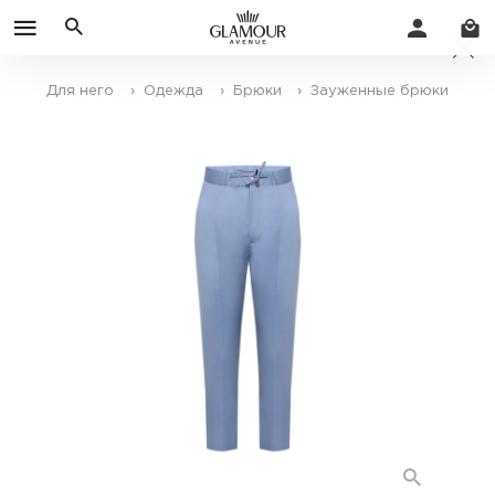
Для него
› Одежда
› Брюки
› Зауженные брюки