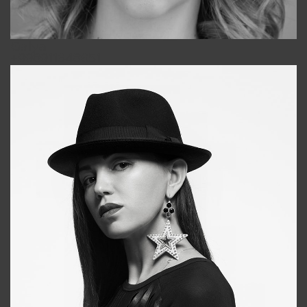
Galya
+998911648651