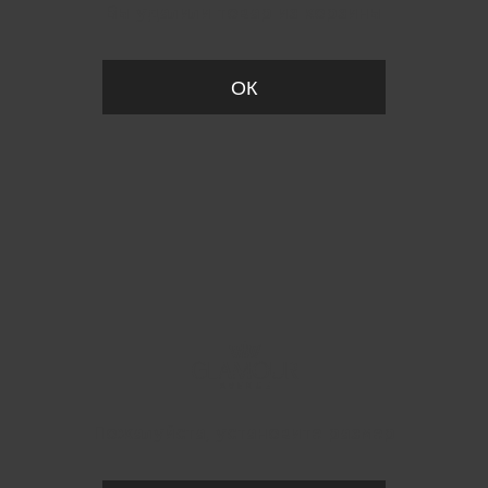
Вы удалили товар из корзины
ОК
Пожалуйста, установите размер