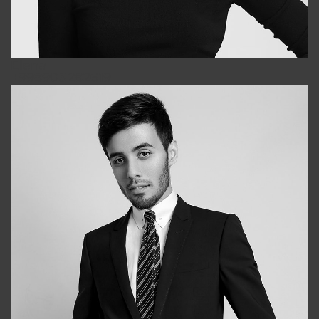
Elena
+998903282619