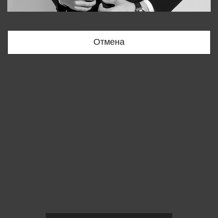
Bobur
+998909166696
Отмена
Вы удалили товар из корзины