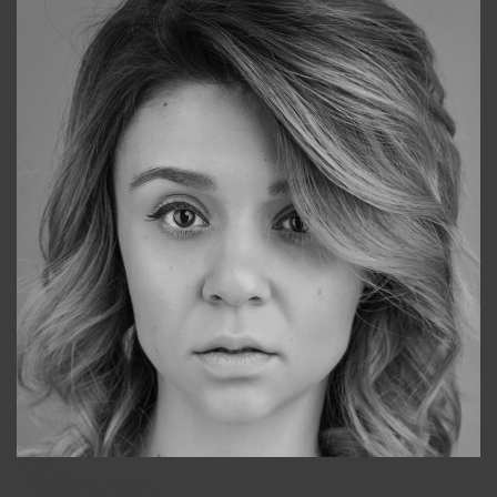
Galya
+998911648651