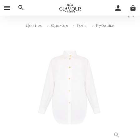
Для нее
› Одежда
› Топы
› Рубашки