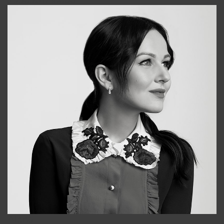
+998931718866
Alena