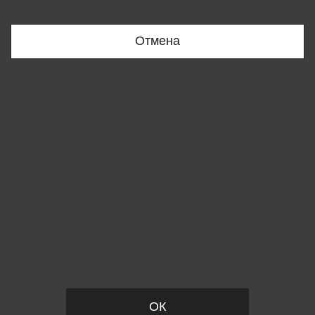
Bobur
+998909166696
Отмена
Вы удалили товар из корзины
ОК