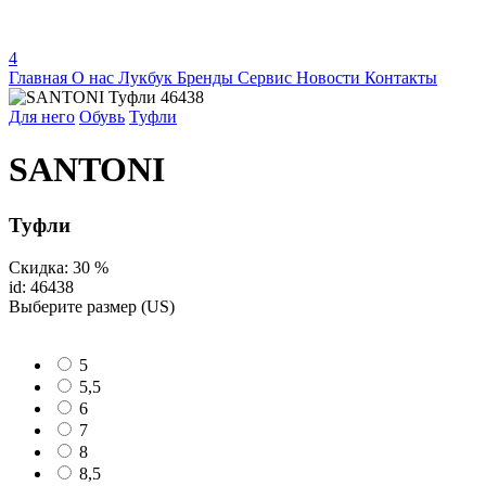
4
Главная
О нас
Лукбук
Бренды
Сервис
Новости
Контакты
Для него
Обувь
Туфли
SANTONI
Туфли
Скидка: 30 %
id: 46438
Выберите размер (US)
5
5,5
6
7
8
8,5