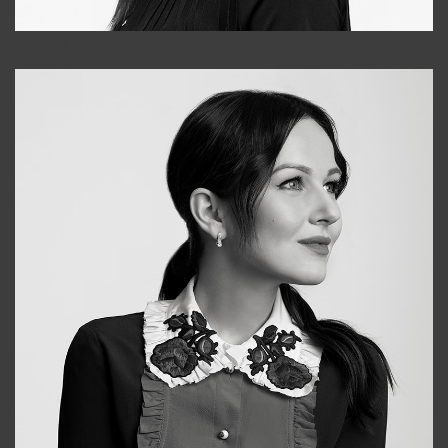
Tonya
+998931718866