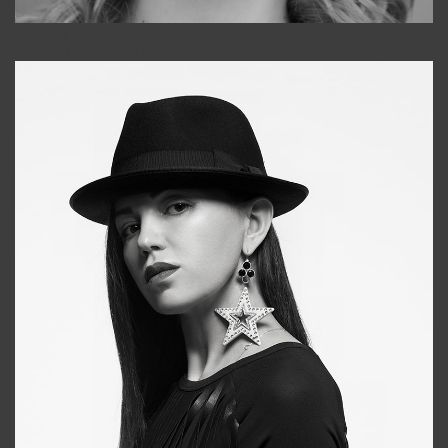
Galya
+998911648651