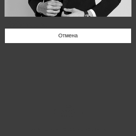
Bobur
+998909166696
Отмена
Вы удалили товар из корзины