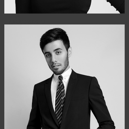
Elena
+998903282619