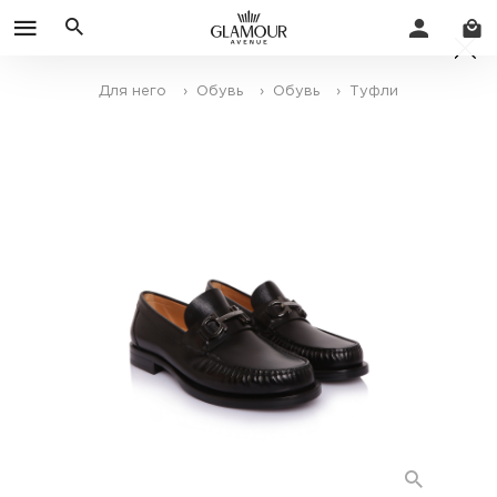
Для него
› Обувь
› Обувь
› Туфли