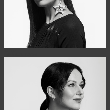
Tonya
+998931718866