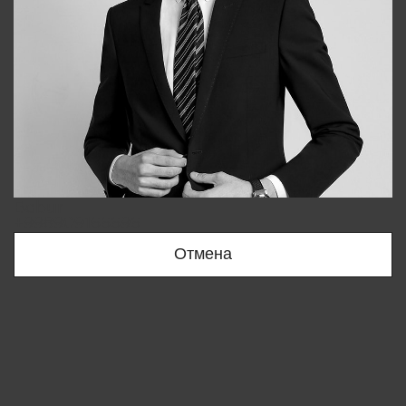
Bobur
+998909166696
Отмена