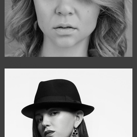
Galya
+998911648651