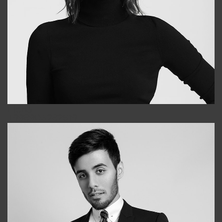
Elena
+998903282619