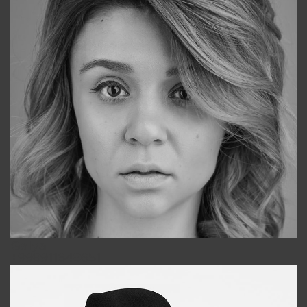
Galya
+998911648651