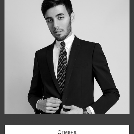
Bobur
+998909166696
Отмена