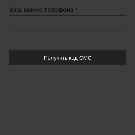
Ваш номер телефона *
+ 998
Запросы обрабатываются с 11:00-20:00 по будням (Пн-Пт)
Получить код СМС