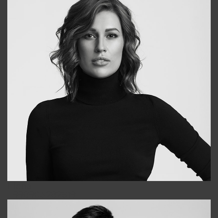
Elena
+998903282619