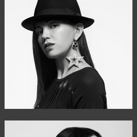
Tonya
+998931718866