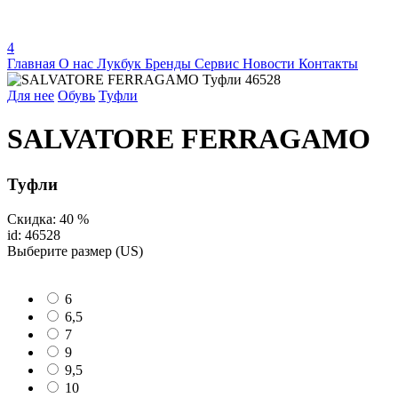
4
Главная
О нас
Лукбук
Бренды
Сервис
Новости
Контакты
Для нее
Обувь
Туфли
SALVATORE FERRAGAMO
Туфли
Скидка: 40 %
id: 46528
Выберите размер (US)
6
6,5
7
9
9,5
10