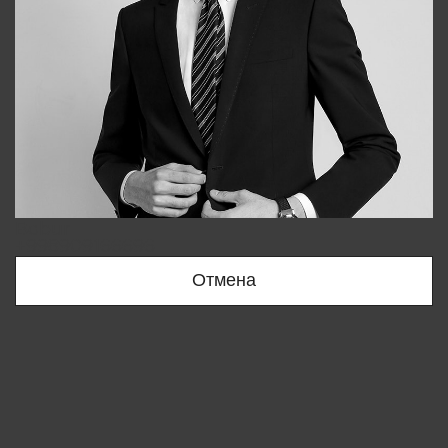
Bobur
+998909166696
Отмена