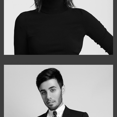
Elena
+998903282619