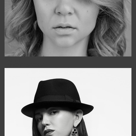
Galya
+998911648651