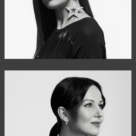
Tonya
+998931718866