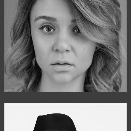
Galya
+998911648651