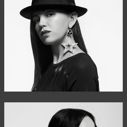
Tonya
+998931718866