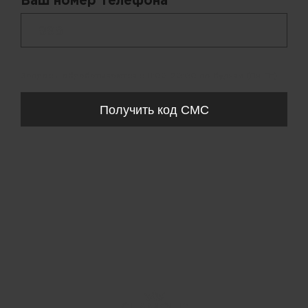
Ваш номер телефона *
+ 998
Запросы обрабатываются с 11:00-20:00 по будням (Пн-Пт)
Получить код СМС