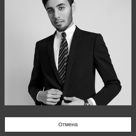
Bobur
+998909166696
Отмена