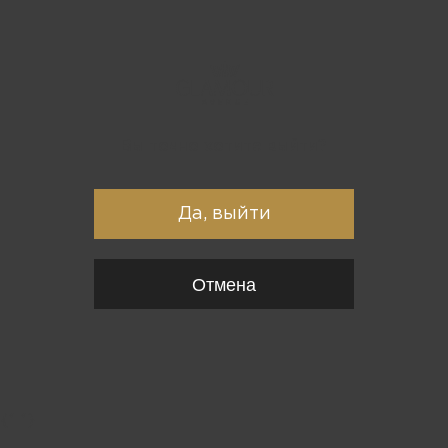
Вы точно хотите выйти?
Да, выйти
Отмена
{*
*}