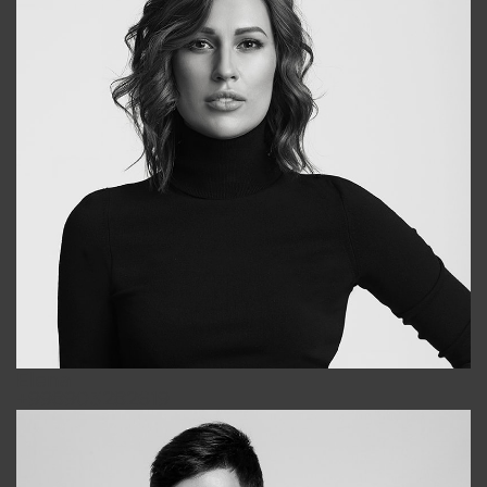
Elena
+998903282619