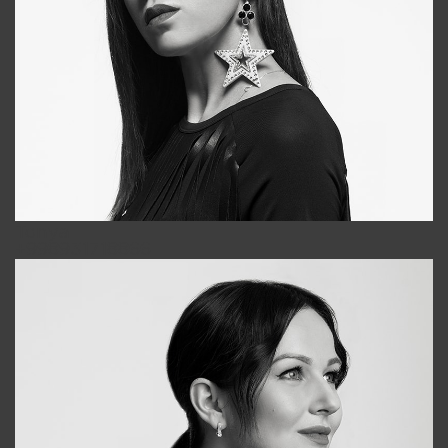
Tonya
+998931718866