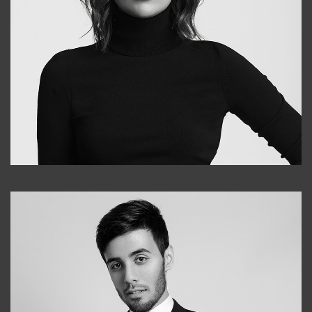
Elena
+998903282619