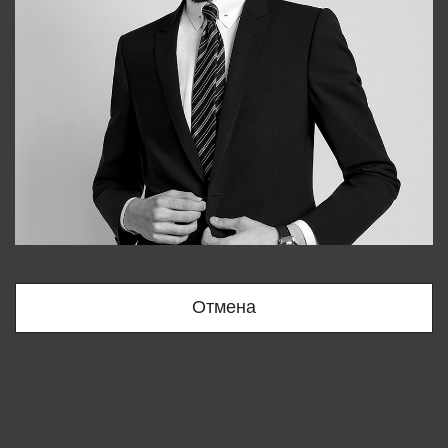
Bobur
+998909166696
Отмена