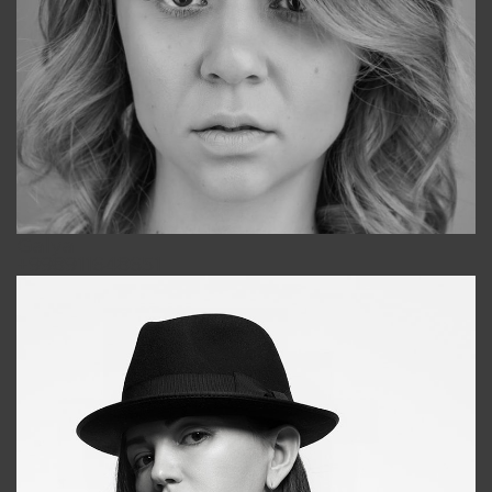
Galya
+998911648651