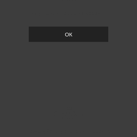
Вы удалили товар из корзины
ОК
Пожалуйста, установите размер