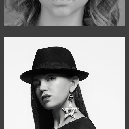
Galya
+998911648651