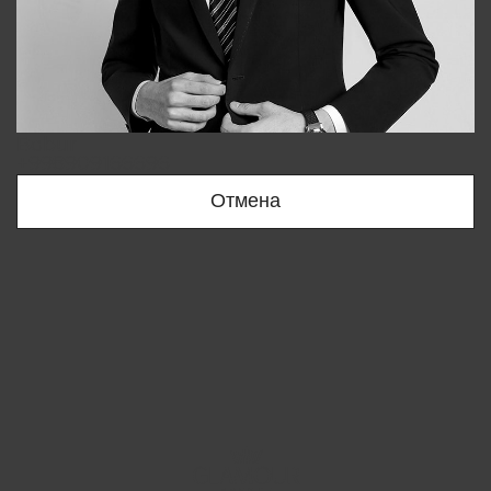
Bobur
+998909166696
Отмена