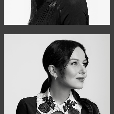
Tonya
+998931718866