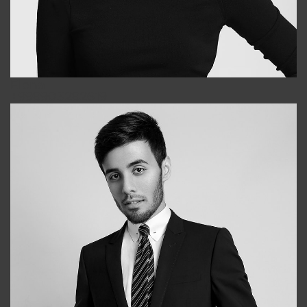
Elena
+998903282619