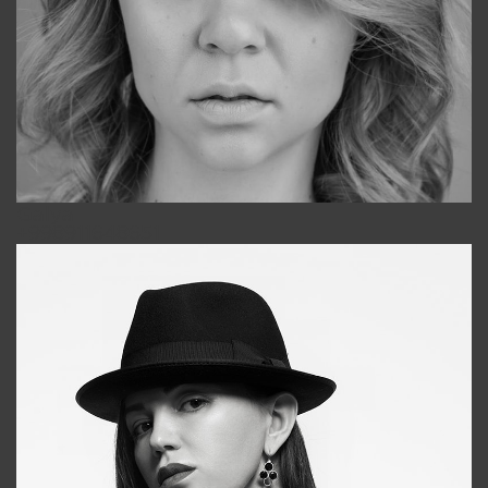
Galya
+998911648651