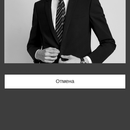
Bobur
+998909166696
Отмена