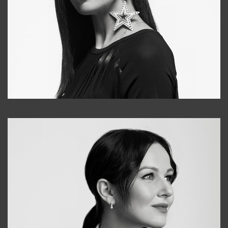
Tonya
+998931718866