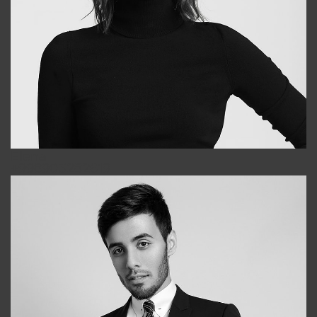
Elena
+998903282619