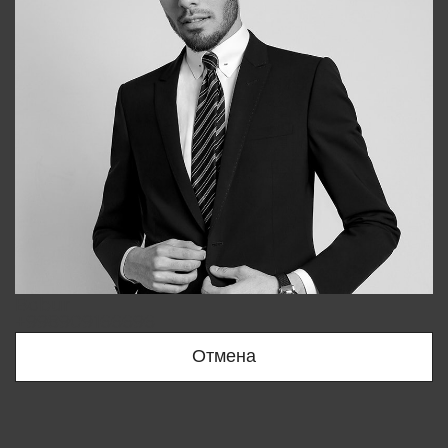
Bobur
+998909166696
Отмена