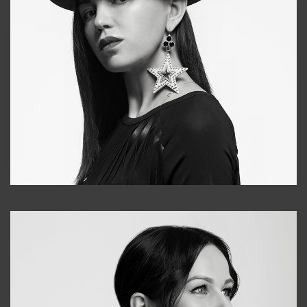
Tonya
+998931718866