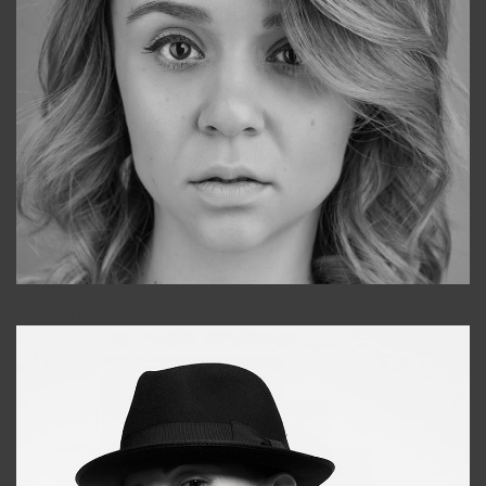
Galya
+998911648651