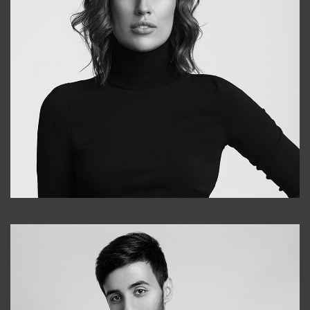
Elena
+998903282619