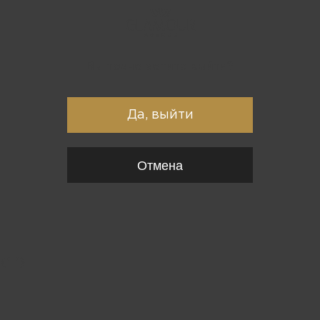
Вы точно хотите выйти?
Да, выйти
Отмена
{*
*}