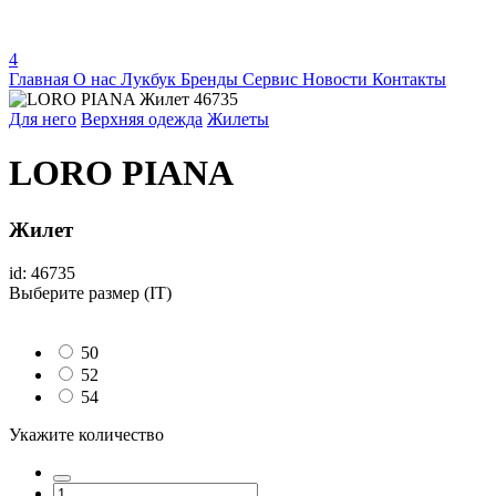
4
Главная
О нас
Лукбук
Бренды
Сервис
Новости
Контакты
Для него
Верхняя одежда
Жилеты
LORO PIANA
Жилет
id: 46735
Выберите размер (IT)
50
52
54
Укажите количество