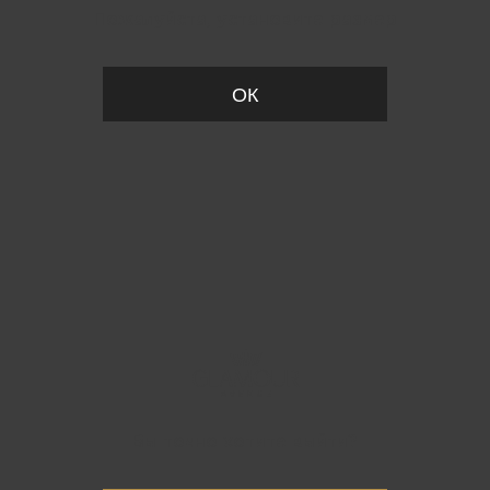
Пожалуйста, установите размер
ОК
Вы точно хотите выйти?