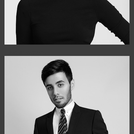
Elena
+998903282619