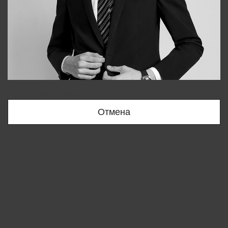
Bobur
+998909166696
Отмена