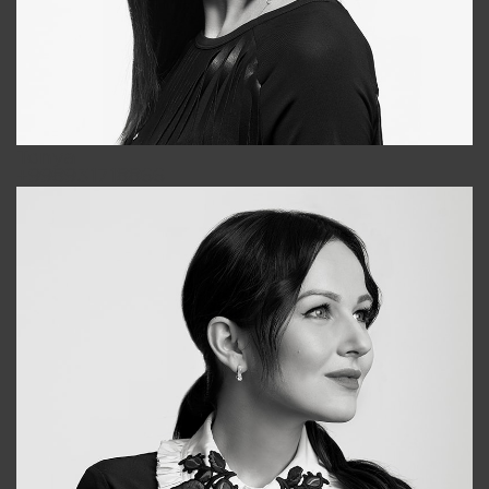
Tonya
+998931718866