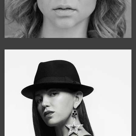
Galya
+998911648651