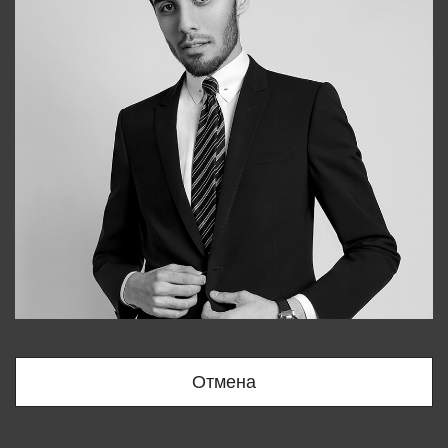
Bobur
+998909166696
Отмена