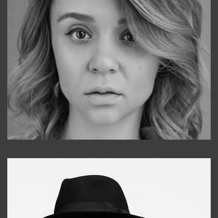
Galya
+998911648651