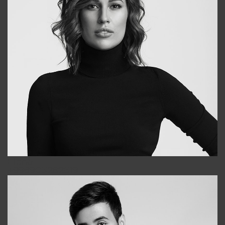
Elena
+998903282619