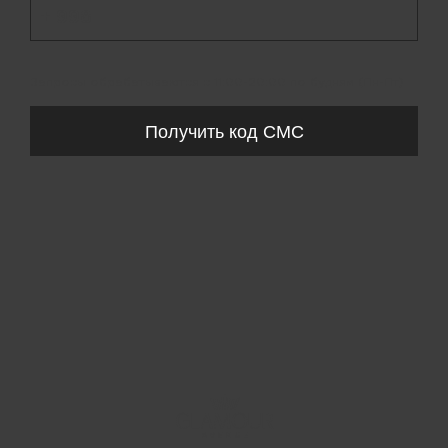
+ 998
Запросы обрабатываются с 11:00-20:00 по будням (Пн-Пт)
Получить код СМС