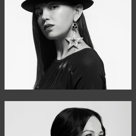
Tonya
+998931718866