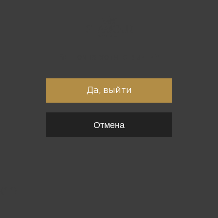
Вы точно хотите выйти?
Да, выйти
Отмена
{*
*}