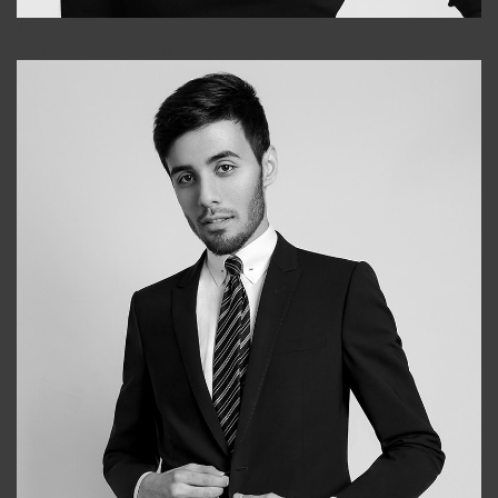
Elena
+998903282619