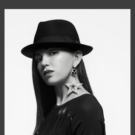
Galya
+998911648651