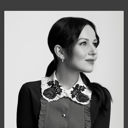
Tonya
+998931718866