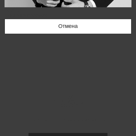
Bobur
+998909166696
Отмена
Вы удалили товар из корзины