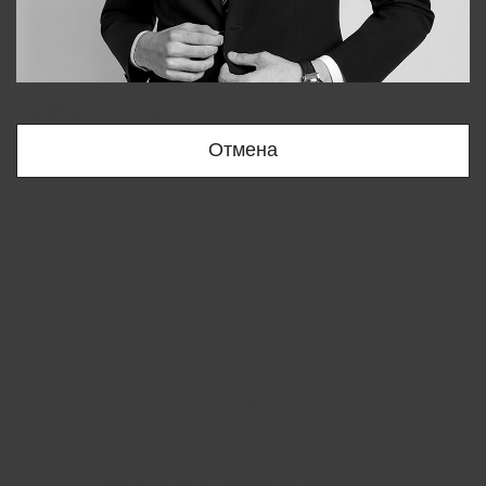
Bobur
+998909166696
Отмена
Вы удалили товар из корзины