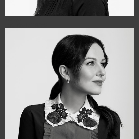
Tonya
+998931718866