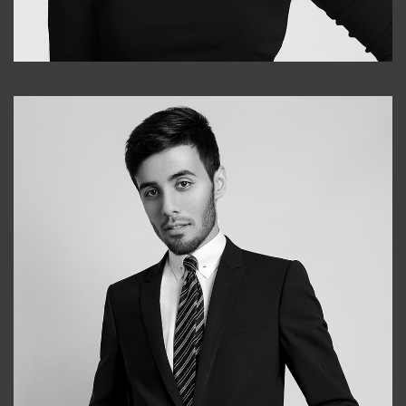
Elena
+998903282619