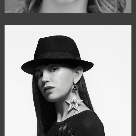
Galya
+998911648651