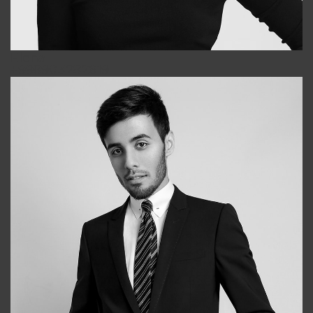
Elena
+998903282619