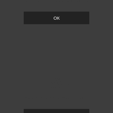
Вы удалили товар из корзины
ОК
Пожалуйста, установите размер