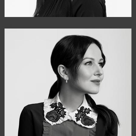
Tonya
+998931718866