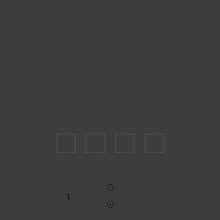
Пожалуйста, выберите размер INT
5
6
7
10
Укажите количество