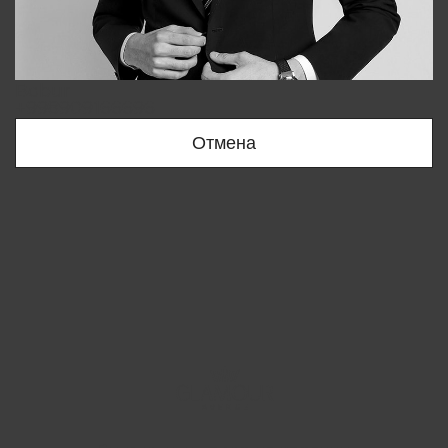
Bobur
+998909166696
Отмена