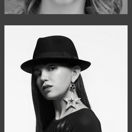
Galya
+998911648651