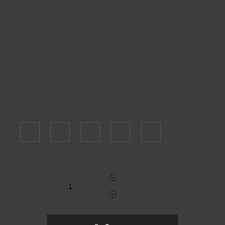
Пожалуйста, выберите размер US
5,5
6,5
9,5
9
10
Укажите количество