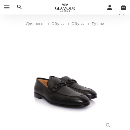
Для него
› Обувь
› Обувь
› Туфли