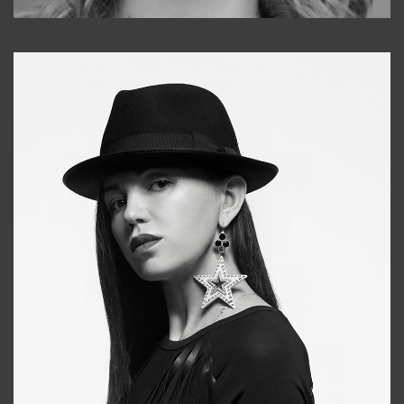
Galya
+998911648651