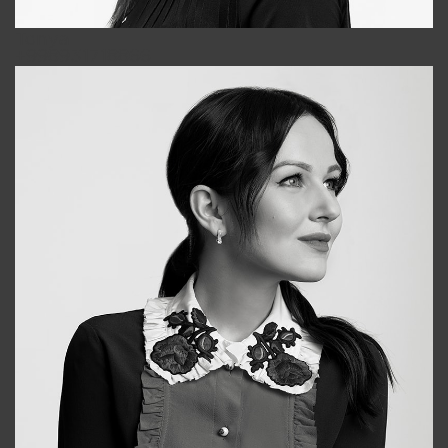
Tonya
+998931718866