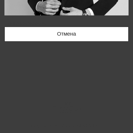
Bobur
+998909166696
Отмена
Вы удалили товар из корзины