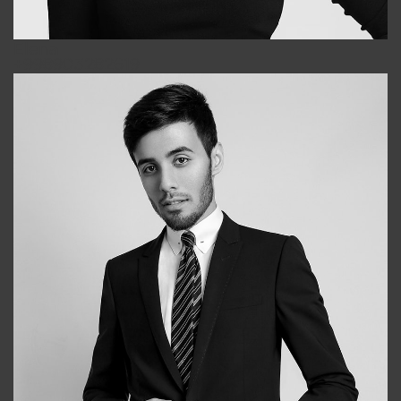
Elena
+998903282619