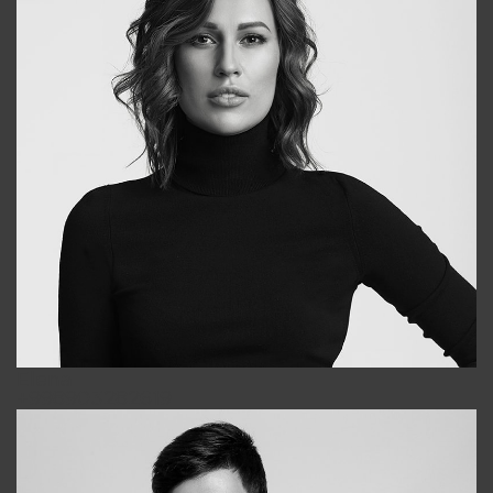
Elena
+998903282619