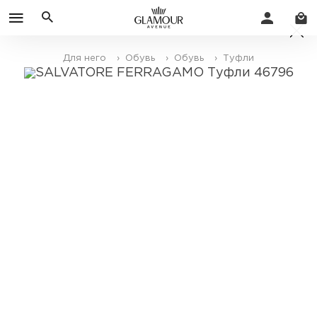
Для него
› Обувь
› Обувь
› Туфли