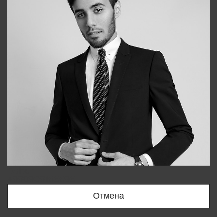
Bobur
+998909166696
Отмена