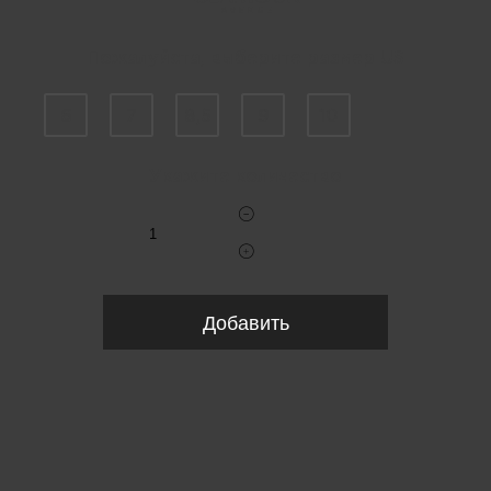
Пожалуйста, выберите размер US
6
7
8,5
9
10
Укажите количество
Добавить