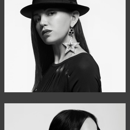
Tonya
+998931718866