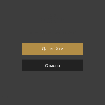
Вы точно хотите выйти?
Да, выйти
Отмена
{*
*}