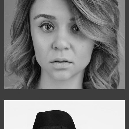
Galya
+998911648651