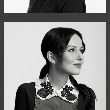
Tonya
+998931718866