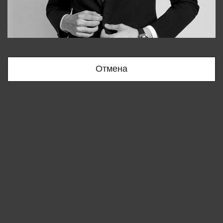
Bobur
+998909166696
Отмена
Вы удалили товар из корзины