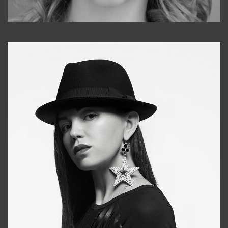
Galya
+998911648651