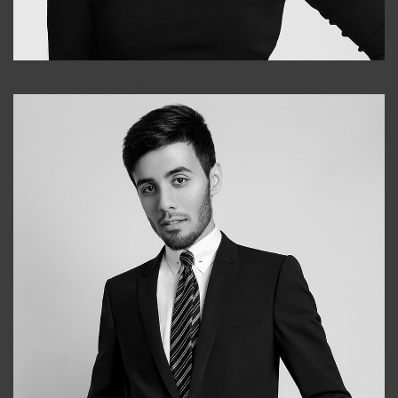
Elena
+998903282619