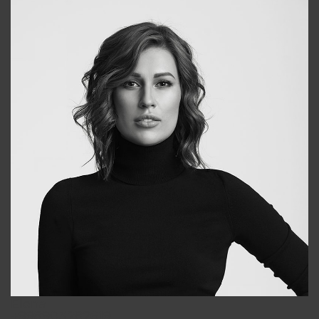
Elena
+998903282619