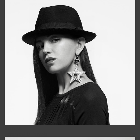
Tonya
+998931718866