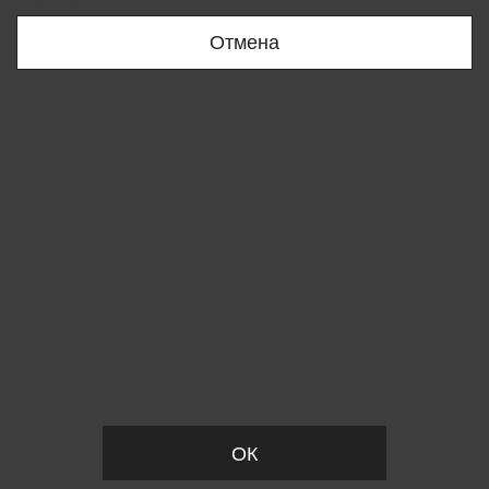
+998909166696
Отмена
Вы удалили товар из корзины
ОК