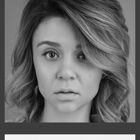
Galya
+998911648651