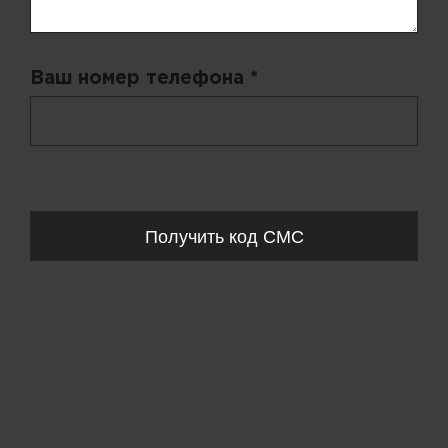
Ваш номер телефона *
+ 998
Запросы обрабатываются с 11:00-20:00 по будням (Пн-Пт)
Получить код СМС