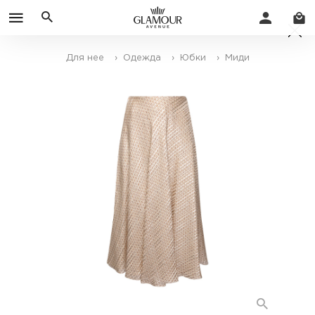
Для нее
› Одежда
› Юбки
› Миди