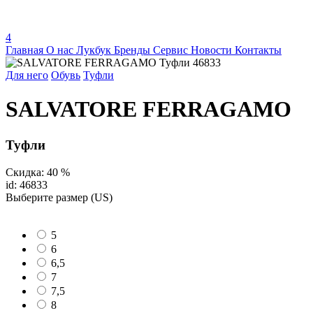
4
Главная
О нас
Лукбук
Бренды
Сервис
Новости
Контакты
Для него
Обувь
Туфли
SALVATORE FERRAGAMO
Туфли
Скидка: 40 %
id: 46833
Выберите размер (US)
5
6
6,5
7
7,5
8