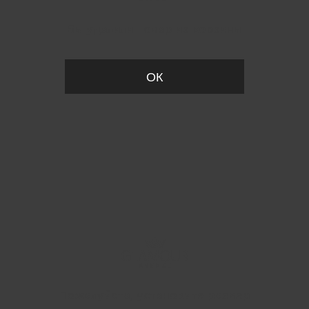
Вы удалили товар из корзины
ОК
Пожалуйста, установите размер