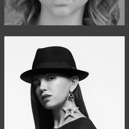
Galya
+998911648651