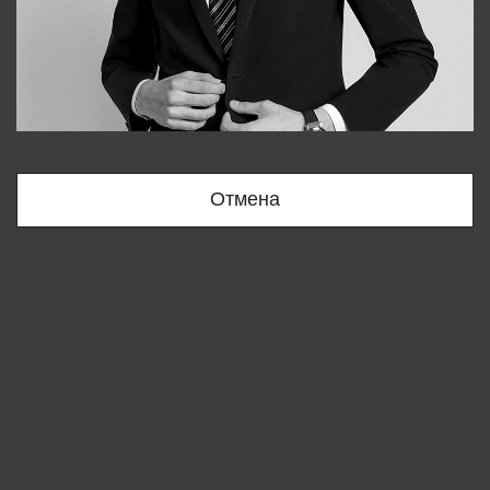
Bobur
+998909166696
Отмена