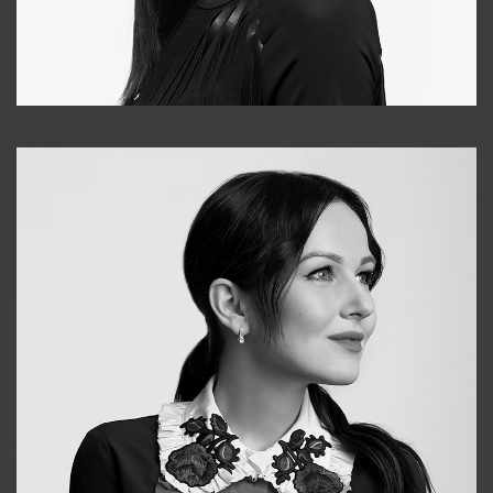
Tonya
+998931718866