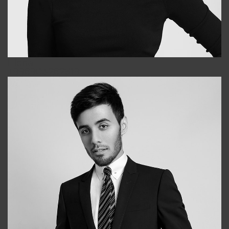
Elena
+998903282619