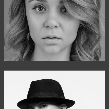
Galya
+998911648651