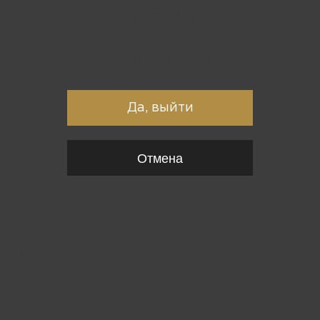
Вы точно хотите выйти?
Да, выйти
Отмена
{*
*}