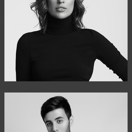
Elena
+998903282619