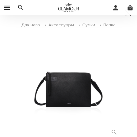
Для него
› Аксессуары
› Сумки
› Папка