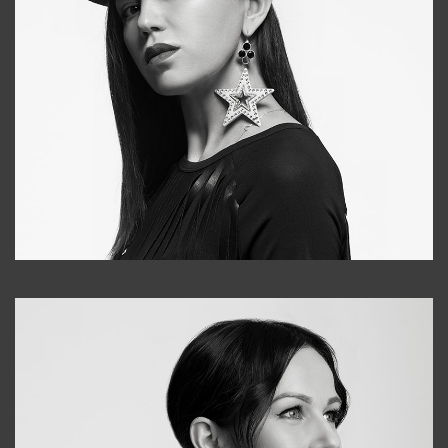
Tonya
+998931718866