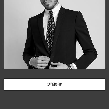
Bobur
+998909166696
Отмена