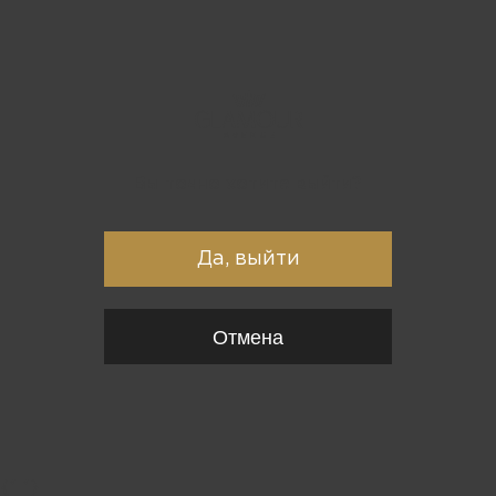
Вы точно хотите выйти?
Да, выйти
Отмена
{*
*}