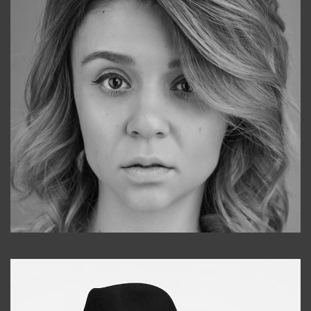
Galya
+998911648651