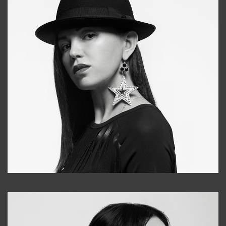
Tonya
+998931718866