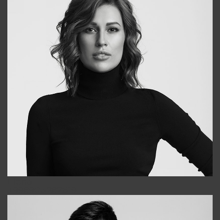
Elena
+998903282619