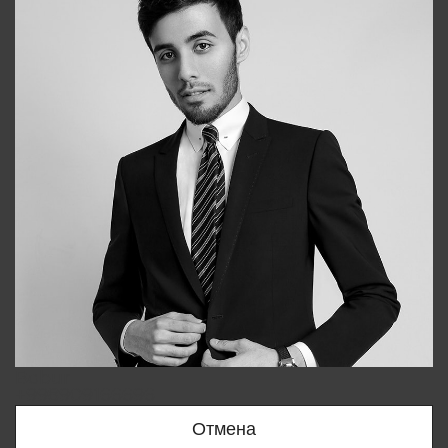
Bobur
+998909166696
Отмена